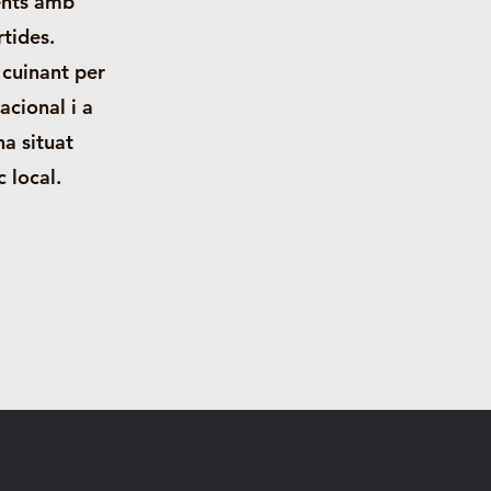
ients amb
rtides.
 cuinant per
acional i a
ha situat
 local.