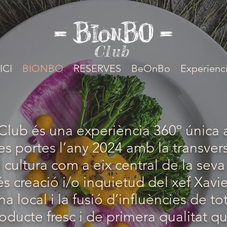
Club
ICI
BIONBO
RESERVES
BeOnBo
Experienc
lub és una experiència 360º única 
es portes l’any 2024 amb la transvers
 cultura com a eix central de la sev
és creació i/o inquietud del xef Xavi
na local i la fusió d’influències de t
ucte fresc i de primera qualitat qu