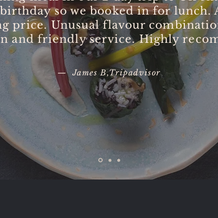
 birthday so we booked in for lunch.
g price. Unusual flavour combinatio
on and friendly service. Highly rec
— James B,Tripadvisor