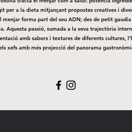
ilosofia tracta el menjar com a salut: potencia ingred
git per a la dieta mitjançant propostes creatives i dive
l menjar forma part del seu ADN; des de petit gaudia
lia. Aquesta passió, sumada a la seva trajectòria intern
entació amb sabors i textures de diferents cultures, l’
ls xefs amb més projecció del panorama gastronòmic