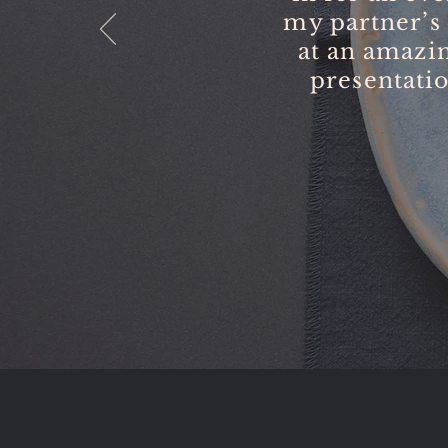
my partner’s
at an amazin
presentati