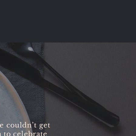
We couldn’t get
 to celebrate