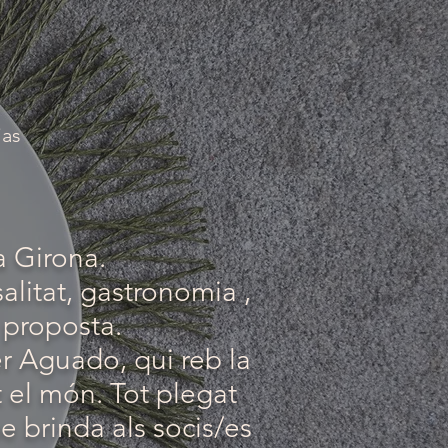
ias
a Girona.
alitat, gastronomia ,
a proposta.
er Aguado, qui reb la
ot el món. Tot plegat
e brinda als socis/es