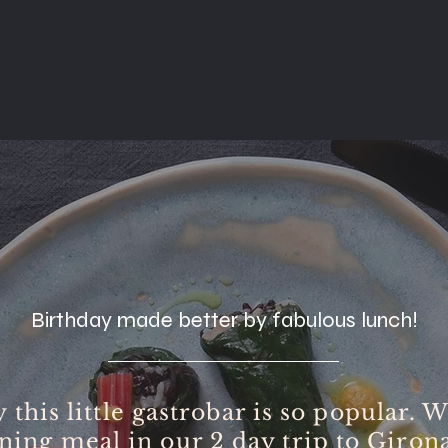
Birthday made better by fabulous lunch!
 this little gastrobar is so popular. 
ening meal in our 2 day trip to Girona