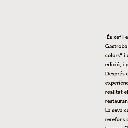
És xef i 
Gastrobar
colors" i
edició, i 
Després d
experiènc
realitat 
restauran
La seva c
rerefons 