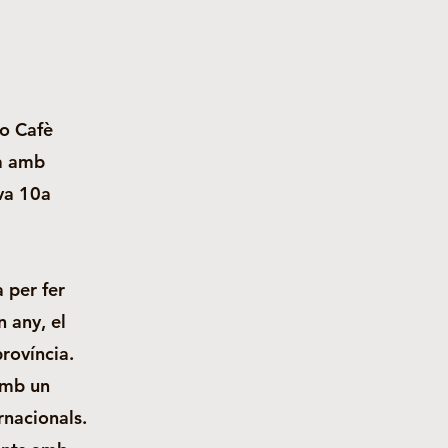
Bo Cafè
na amb
eva 10a
 per fer
 any, el
província.
amb un
rnacionals.