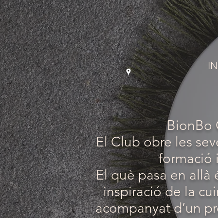
IN
BionBo C
El Club obre les sev
formació i
El què pasa en allà 
inspiració de la cui
acompanyat d’un prod