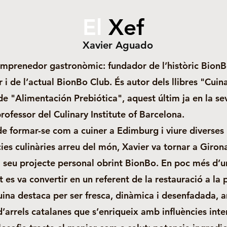
El
Xef
Xavier Aguado
emprenedor gastronòmic: fundador de l’històric Bion
 i de l’actual BionBo Club. És autor dels llibres "Cui
 de "Alimentación Prebiótica", aquest últim ja en la s
professor del Culinary Institute of Barcelona.
e formar-se com a cuiner a Edimburg i viure diverses
ies culinàries arreu del món, Xavier va tornar a Girona
el seu projecte personal obrint BionBo. En poc més d’un
t es va convertir en un referent de la restauració a la 
uina destaca per ser fresca, dinàmica i desenfadada, 
d’arrels catalanes que s’enriqueix amb influències inte