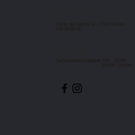
TROBA´ NS
Carrer del Carme, 57, 17004 Girona
722 38 59 60
HORARIS
De Dimecres a Dissabte
13h - 15:30h
20:00h - 22:00h