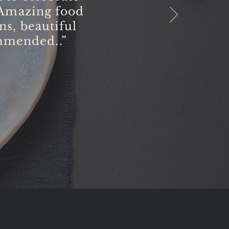
 Amazing food
ns, beautiful
ommended..”