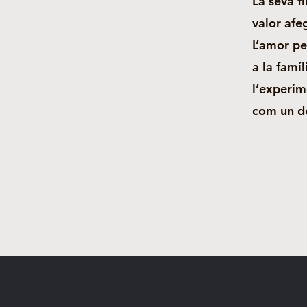
La seva f
valor afe
L’amor pe
a la famí
l’experim
com un de