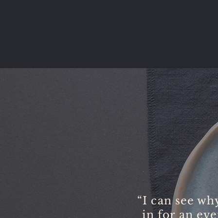
“I can see why
in for an ev