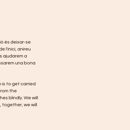
ió és deixar-se
 l'inici, anireu
Us ajudarem a
passarem una bona
 is to get carried
from the
es blindly. We will
 together, we will