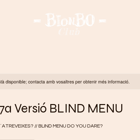
Club
ICI
BIONBO
RESERVES
BeOnBo
Experienc
tà disponible; contacta amb vosaltres per obtenir més informació.
 7a Versió BLIND MENU
´ATREVEIXES? // BLIND MENU DO YOU DARE?