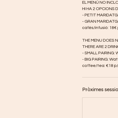
EL MENÚ NO INCL
HI HA 2 OPCIONS 
- PETIT MARIDATGE:
- GRAN MARIDATGE:
cafès/infusió: 18€
THE MENU DOES N
THERE ARE 2 DRIN
- SMALL PAIRING: W
- BIG PAIRING: Wate
Pròximes sessi