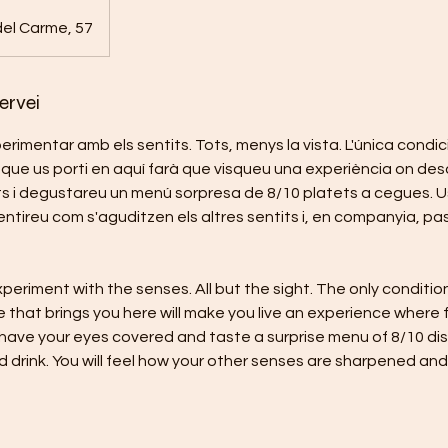
del Carme, 57
ervei
rimentar amb els sentits. Tots, menys la vista. L'única condic
 que us porti en aquí farà que visqueu una experiència on desde
ts i degustareu un menú sorpresa de 8/10 platets a cegues. 
Sentireu com s'aguditzen els altres sentits i, en companyia, 
periment with the senses. All but the sight. The only condition
that brings you here will make you live an experience where 
 have your eyes covered and taste a surprise menu of 8/10 dish
d drink. You will feel how your other senses are sharpened and,