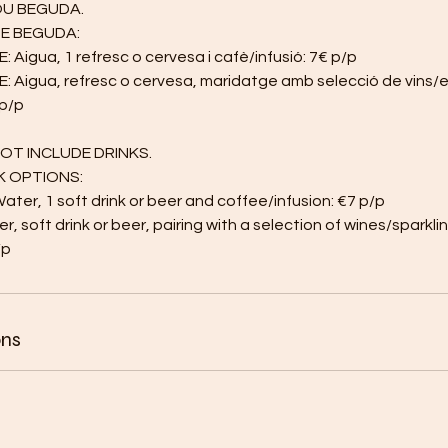
OU BEGUDA.
DE BEGUDA:
 Aigua, 1 refresc o cervesa i cafè/infusió: 7€ p/p
 Aigua, refresc o cervesa, maridatge amb selecció de vins
 p/p
OT INCLUDE DRINKS.
K OPTIONS:
ater, 1 soft drink or beer and coffee/infusion: €7 p/p
r, soft drink or beer, pairing with a selection of wines/sparkli
ons