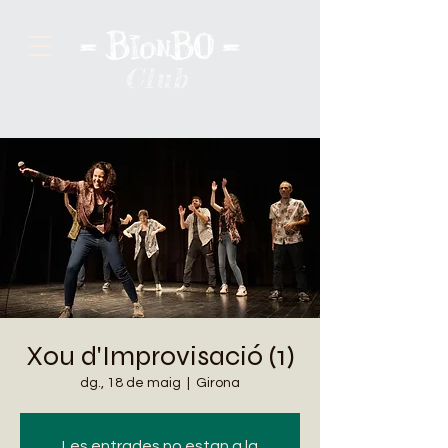
Club
Xou d'Improvisació (1)
dg., 18 de maig
  |  
Girona
Les entrades no estan a la