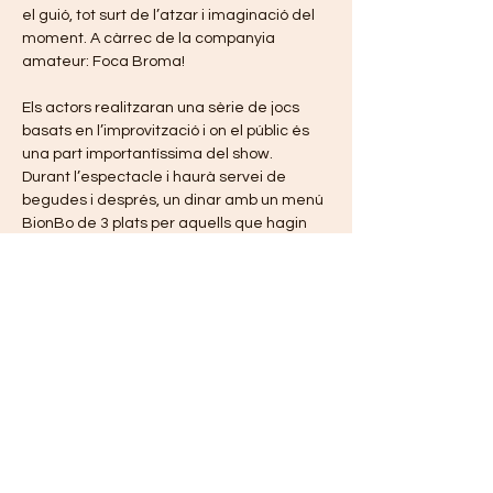
el guió, tot surt de l’atzar i imaginació del 
moment. A càrrec de la companyia 
amateur: Foca Broma! 
Els actors realitzaran una sèrie de jocs 
basats en l’improvització i on el públic és 
una part importantíssima del show. 
Durant l’espectacle i haurà servei de 
begudes i després, un dinar amb un menú 
BionBo de 3 plats per aquells que hagin 
comprat l' entrada amb aquesta 
modalitat.
Obertura: 12:00 
Inici Impro: 12:30 
Dinar: 14:30 
Mostra'n més