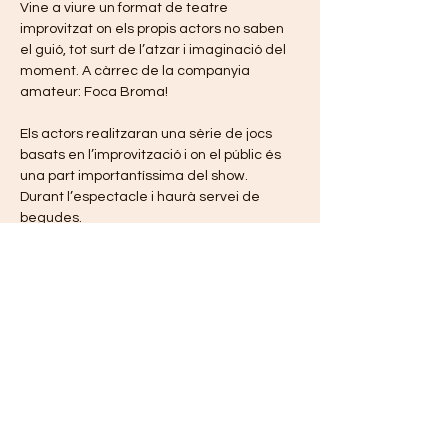
Vine a viure un format de teatre 
improvitzat on els propis actors no saben 
el guió, tot surt de l’atzar i imaginació del 
moment. A càrrec de la companyia 
amateur: Foca Broma! 
Els actors realitzaran una sèrie de jocs 
basats en l’improvització i on el públic és 
una part importantíssima del show. 
Durant l’espectacle i haurà servei de 
begudes.
Obertura: 19.30
Inici Impro: 20.00
RESERVA JA I NO ET QUEDIS SENSE 
ENTRADES!
Mostra'n més